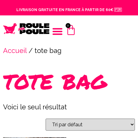
LIVRAISON GRATUITE EN FRANCE À PARTIR DE 60€ 🇫🇷
0
DEVENIR MÉCÈNE
Accueil
/ tote bag
tote bag
Voici le seul résultat