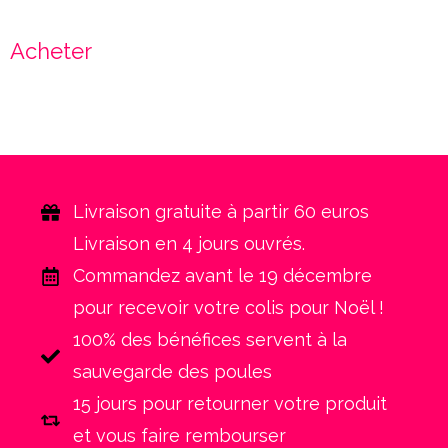
Acheter
Livraison gratuite à partir 60 euros
Livraison en 4 jours ouvrés.
Commandez avant le 19 décembre
pour recevoir votre colis pour Noël !
100% des bénéfices servent à la
sauvegarde des poules
15 jours pour retourner votre produit
et vous faire rembourser