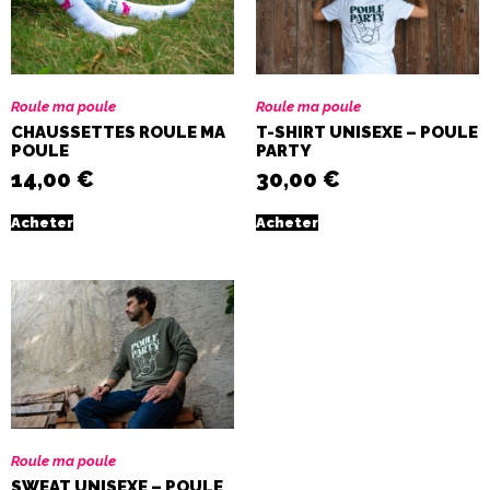
Roule ma poule
Roule ma poule
CHAUSSETTES ROULE MA
T-SHIRT UNISEXE – POULE
POULE
PARTY
14,00
€
30,00
€
Acheter
Acheter
Roule ma poule
SWEAT UNISEXE – POULE